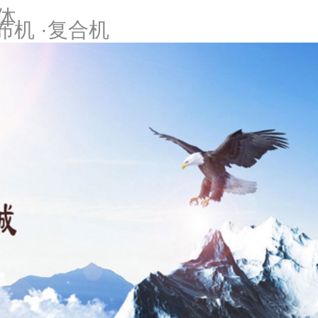
体
布机 ·复合机