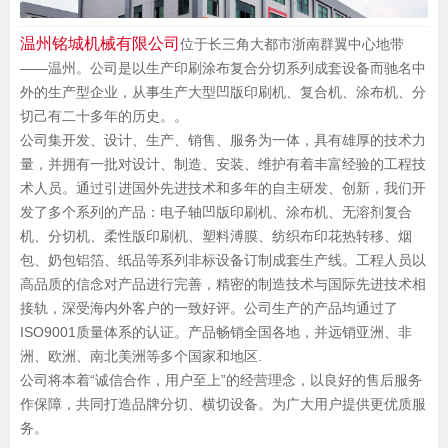
温州铭城机械有限公司
位于长三角大都市浙南群翼中心地带
——温州。公司是以生产印刷涂布复合分切系列成套设备而驰名中
外的生产型企业，从事生产大型凹版印刷机、复合机、涂布机、分
切己有二十多年的历史。。
公司集开发、设计、生产、销售、服务为一体，具有雄厚的技术力
量，并拥有一批对设计、制造、安装、维护有着丰富经验的工程技
术人员。通过引进国外先进技术和多年的自主研发、创新，我们开
发了多个系列的产品：电子轴凹版印刷机、涂布机、无溶剂复合
机、分切机、柔性版印刷机、塑料溥膜、纺织布印花热转移、烟
包、奶包铝箔、纸品等系列非标设备订制成套生产线。工程人员以
高品质的信念对产品进行完善，精密的制造技术与国际先进技术相
接轨，深受海内外客户的一致好评。公司生产的产品均通过了
ISO9001质量体系的认证。产品畅销全国各地，并远销亚洲、非
洲、欧洲、南北美洲等多个国家和地区.
公司将本着“诚信合作，用户至上”的经营理念，以良好的售后服务
作保障，共同打造品牌分切、横切设备。为广大用户提供更优质服
务。