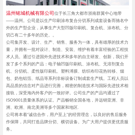
温州铭城机械有限公司
位于长三角大都市浙南群翼中心地带
——温州。公司是以生产印刷涂布复合分切系列成套设备而驰名中
外的生产型企业，从事生产大型凹版印刷机、复合机、涂布机、分
切己有二十多年的历史。。
公司集开发、设计、生产、销售、服务为一体，具有雄厚的技术力
量，并拥有一批对设计、制造、安装、维护有着丰富经验的工程技
术人员。通过引进国外先进技术和多年的自主研发、创新，我们开
发了多个系列的产品：电子轴凹版印刷机、涂布机、无溶剂复合
机、分切机、柔性版印刷机、塑料溥膜、纺织布印花热转移、烟
包、奶包铝箔、纸品等系列非标设备订制成套生产线。工程人员以
高品质的信念对产品进行完善，精密的制造技术与国际先进技术相
接轨，深受海内外客户的一致好评。公司生产的产品均通过了
ISO9001质量体系的认证。产品畅销全国各地，并远销亚洲、非
洲、欧洲、南北美洲等多个国家和地区.
公司将本着“诚信合作，用户至上”的经营理念，以良好的售后服务
作保障，共同打造品牌分切、横切设备。为广大用户提供更优质服
务。