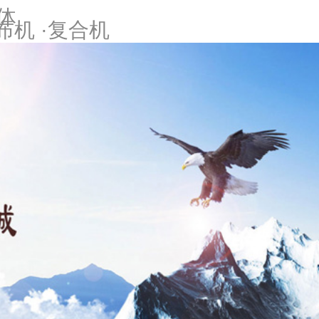
体
布机 ·复合机