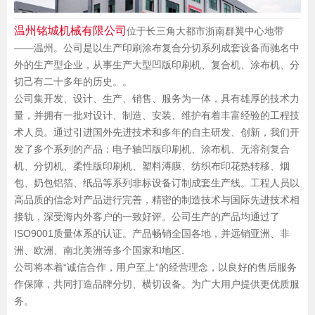
温州铭城机械有限公司
位于长三角大都市浙南群翼中心地带
——温州。公司是以生产印刷涂布复合分切系列成套设备而驰名中
外的生产型企业，从事生产大型凹版印刷机、复合机、涂布机、分
切己有二十多年的历史。。
公司集开发、设计、生产、销售、服务为一体，具有雄厚的技术力
量，并拥有一批对设计、制造、安装、维护有着丰富经验的工程技
术人员。通过引进国外先进技术和多年的自主研发、创新，我们开
发了多个系列的产品：电子轴凹版印刷机、涂布机、无溶剂复合
机、分切机、柔性版印刷机、塑料溥膜、纺织布印花热转移、烟
包、奶包铝箔、纸品等系列非标设备订制成套生产线。工程人员以
高品质的信念对产品进行完善，精密的制造技术与国际先进技术相
接轨，深受海内外客户的一致好评。公司生产的产品均通过了
ISO9001质量体系的认证。产品畅销全国各地，并远销亚洲、非
洲、欧洲、南北美洲等多个国家和地区.
公司将本着“诚信合作，用户至上”的经营理念，以良好的售后服务
作保障，共同打造品牌分切、横切设备。为广大用户提供更优质服
务。